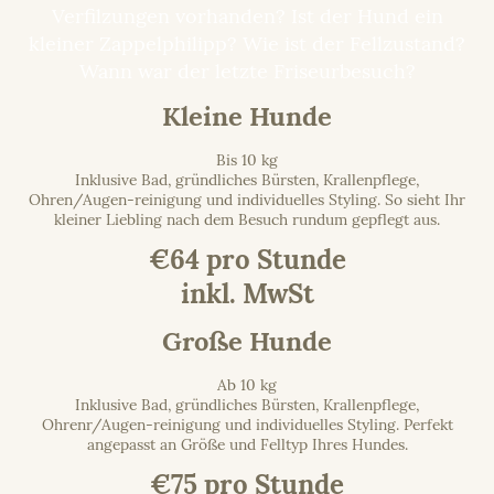
Verfilzungen vorhanden? Ist der Hund ein
kleiner Zappelphilipp? Wie ist der Fellzustand?
Wann war der letzte Friseurbesuch?
Kleine Hunde
Bis 10 kg
Inklusive Bad, gründliches Bürsten, Krallenpflege,
Ohren/Augen-reinigung und individuelles Styling. So sieht Ihr
kleiner Liebling nach dem Besuch rundum gepflegt aus.
€64 pro Stunde
inkl. MwSt
Große Hunde
Ab 10 kg
Inklusive Bad, gründliches Bürsten, Krallenpflege,
Ohrenr/Augen-reinigung und individuelles Styling. Perfekt
angepasst an Größe und Felltyp Ihres Hundes.
€75 pro Stunde